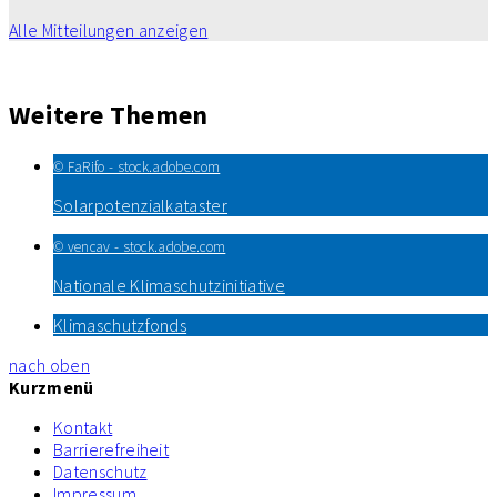
Alle Mitteilungen anzeigen
Weitere Themen
© FaRifo - stock.adobe.com
Solarpotenzialkataster
© vencav - stock.adobe.com
Nationale Klimaschutzinitiative
Klimaschutzfonds
nach oben
Kurzmenü
Kontakt
Barrierefreiheit
Datenschutz
Impressum