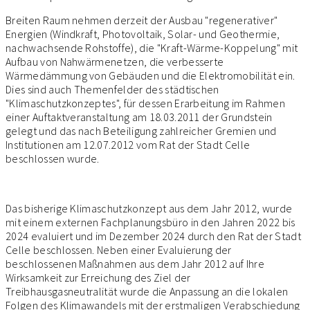
Breiten Raum nehmen derzeit der Ausbau "regenerativer"
Energien (Windkraft, Photovoltaik, Solar- und Geothermie,
nachwachsende Rohstoffe), die "Kraft-Wärme-Koppelung" mit
Aufbau von Nahwärmenetzen, die verbesserte
Wärmedämmung von Gebäuden und die Elektromobilität ein.
Dies sind auch Themenfelder des städtischen
"Klimaschutzkonzeptes", für dessen Erarbeitung im Rahmen
einer Auftaktveranstaltung am 18.03.2011 der Grundstein
gelegt und das nach Beteiligung zahlreicher Gremien und
Institutionen am 12.07.2012 vom Rat der Stadt Celle
beschlossen wurde.
Das bisherige Klimaschutzkonzept aus dem Jahr 2012, wurde
mit einem externen Fachplanungsbüro in den Jahren 2022 bis
2024 evaluiert und im Dezember 2024 durch den Rat der Stadt
Celle beschlossen. Neben einer Evaluierung der
beschlossenen Maßnahmen aus dem Jahr 2012 auf Ihre
Wirksamkeit zur Erreichung des Ziel der
Treibhausgasneutralität wurde die Anpassung an die lokalen
Folgen des Klimawandels mit der erstmaligen Verabschiedung